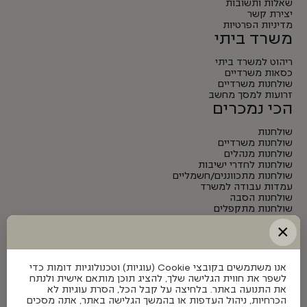
שאלות ותשובות
יצירת קשר
מדיניות הפרטיות
משרד ביתי
ריהוט למשרד ביתי
כסאות משרדיים
שולחנות משרדיים
זרועות למסך מחשב
הכי נמכרים
שולחנות
שולחנות משרדיים
שולחנות מנהלים
שולחנות לחדרי ישיבות
שולחנות מתכווננים/חשמליים
עמדות עבודה למשרד
שולחנות הסבה
שולחנות מתקפלים
שולחנות אוכל
×
שולחנות חוץ
שולחנות רב תכליתיים
אנו משתמשים בקובצי Cookie (עוגיות) וטכנולוגיות דומות כדי
לשפר את חווית הגלישה שלך, להציג תוכן מותאם אישית ולנתח
את התנועה באתר. בלחיצה על קבל הכל, הסרת עוגיות לא
הכרחיות, ניהול העדפות או בהמשך הגלישה באתר, אתה מסכים